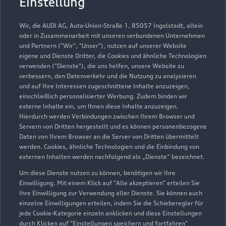
Einstellung
Audi Gebrauchtwagen :plus
e-tron
R8 Verkaufspartner
Service R8
Wir, die AUDI AG, Auto-Union-Straße 1, 85057 Ingolstadt, allein
oder in Zusammenarbeit mit unseren verbundenen Unternehmen
und Partnern ("Wir", "Unser"), nutzen auf unserer Website
eigene und Dienste Dritter, die Cookies und ähnliche Technologien
verwenden ("Dienste"), die uns helfen, unsere Website zu
verbessern, den Datenverkehr und die Nutzung zu analysieren
und auf Ihre Interessen zugeschnittene Inhalte anzuzeigen,
einschließlich personalisierter Werbung. Zudem binden wir
externe Inhalte ein, um Ihnen diese Inhalte anzuzeigen.
Hierdurch werden Verbindungen zwischen Ihrem Browser und
Servern von Dritten hergestellt und es können personenbezogene
Daten von Ihrem Browser an die Server von Dritten übermittelt
werden. Cookies, ähnliche Technologien und die Einbindung von
externen Inhalten werden nachfolgend als „Dienste“ bezeichnet.
Um diese Dienste nutzen zu können, benötigen wir Ihre
Lörracher Straße 4
Einwilligung. Mit einem Klick auf "Alle akzeptieren" erteilen Sie
79115 Freiburg
Ihre Einwilligung zur Verwendung aller Dienste. Sie können auch
einzelne Einwilligungen erteilen, indem Sie die Schieberegler für
jede Cookie-Kategorie einzeln anklicken und diese Einstellungen
0761 4902300
durch Klicken auf "Einstellungen speichern und fortfahren"