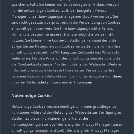
speichern. Falls Sie keinen der Schieberegler anklicken, werden
audi-freiburg@bhg-mobile.de
nur die notwendigen Cookies (z. B. der Ensighten Privacy
Manager, unser Einwilligungsmanagementtool) verwendet. Sie
sind nicht gesetzlich verpflichtet, in die Verwendung von Cookies
Kontaktdaten herunterladen
einzuwilligen, aber wenn Sie Ihre Einwilligung nicht erteilen,
können Sie bestimmte unserer Dienste möglicherweise nicht
nutzen. Sie können Ihre Cookie-Einstellungen anhand der unten
aufgeführten Kategorien von Cookies verwalten. Sie können Ihre
Öffnungszeiten
Einwilligung jederzeit mit Wirkung zum Zeitpunkt des Widerrufs
widerrufen. Für den Widerruf der Einwilligung beachten Sie bitte
die "Cookie-Einstellungen" in der Fußzeile der Webseite. Weitere
Informationen sowie konkrete Hinweise zur Verwendung Ihrer
Verkauf
personenbezogenen Daten finden Sie in unserer
Cookie Richtlinie
,
Geschlossen
,
öffnet am
Samstag 08:30
unserem
Datenschutzhinweis
und im
Impressum
.
Notwendige Cookies
Service
Geschlossen
,
öffnet am
Samstag 08:30
Notwendige Cookies werden benötigt, um Ihnen grundlegende
Funktionen während der Nutzung der Webseite zur Verfügung zu
stellen. Zu diesen Funktionen gehört z. B. der
Fahrzeugkonfigurator oder der Ensighten Privacy Manager (unser
Einwilligungsmanagementtool). Der Ensighten Privacy Manager
Zurück nach oben