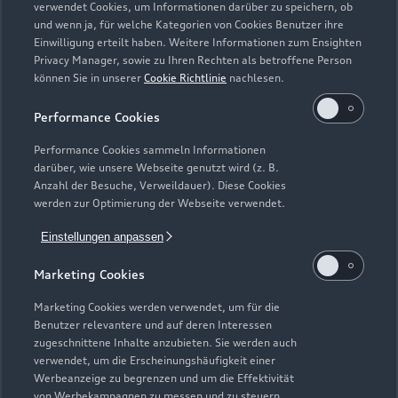
verwendet Cookies, um Informationen darüber zu speichern, ob
und wenn ja, für welche Kategorien von Cookies Benutzer ihre
Einwilligung erteilt haben. Weitere Informationen zum Ensighten
Modelle
Privacy Manager, sowie zu Ihren Rechten als betroffene Person
können Sie in unserer
Cookie Richtlinie
nachlesen.
Kaufen & leasen
Alle Modelle
Performance Cookies
Modelle vergleichen
Service & Zubehör
Performance Cookies sammeln Informationen
Neuwagensuche
darüber, wie unsere Webseite genutzt wird (z. B.
Elektromodelle
Anzahl der Besuche, Verweildauer). Diese Cookies
Gebrauchtwagensuche
Support
werden zur Optimierung der Webseite verwendet.
Saisonale Angebote
Plug-in-Hybride
Gebrauchtwagen
Einstellungen anpassen
Audi Services
Über Audi
Kundenservice
Finanzierung
Marketing Cookies
Garantie
Händlersuche
Aktionen & Angebote
Unternehmen
Marketing Cookies werden verwendet, um für die
Audi digital services
Benutzer relevantere und auf deren Interessen
Audi Code
Geschäftskunden
Karriere
zugeschnittene Inhalte anzubieten. Sie werden auch
myAudi
verwendet, um die Erscheinungshäufigkeit einer
Häufige Fragen (FAQ)
Investor Relations
Werbeanzeige zu begrenzen und um die Effektivität
© 2026 AUDI AG. Alle Rechte vorbehalten
von Werbekampagnen zu messen und zu steuern.
Audi Online Beratung