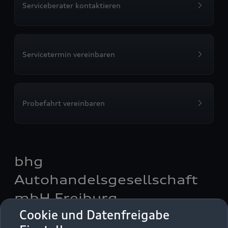
Serviceberater kontaktieren
Servicetermin vereinbaren
Probefahrt vereinbaren
bhg
Autohandelsgesellschaft
mbH Freiburg
Cookie und Datenfreigabe
Autoverkauf
Servicepartner